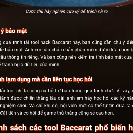
Cược thủ hãy nghiên cứu kỹ để tránh rủi ro
 ý bảo mật
g quá trình
tải tool hack Baccarat
này, bạn cũng cần chú ý đế
đề bảo mật. Anh em cần chắc chắn phần mềm được lựa chọn 
cầu thông tin riêng. Và bạn cũng nên kiểm tra tính bảo mật của
 tránh bị lộ dữ liệu của mình.
nh lạm dụng mà cần liên tục học hỏi
tải tool
chỉ là công cụ hỗ trợ bạn trong quá trình chơi. Vì vậy,
giành được chiến thắng lâu dài, anh em hãy học hỏi các kỹ nă
 nghiệm chơi. Và chỉ khi đó, hội viên mới có thể tự tin đưa ra 
 đặt tiền và cơ hội để game thủ thắng cũng sẽ cao hơn.
nh sách các tool Baccarat phổ biến h