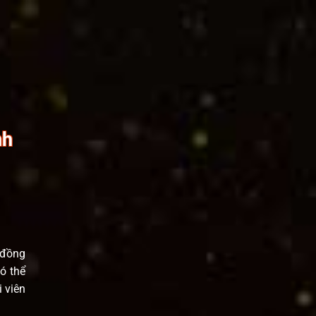
nh
 đồng
ó thể
 viên