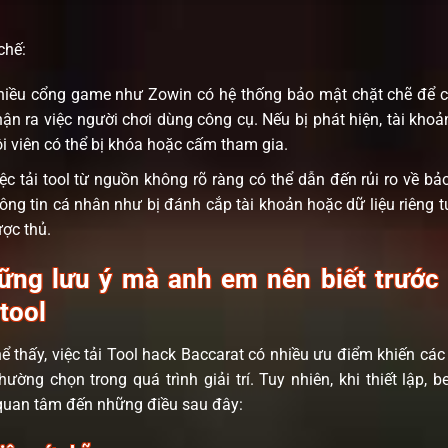
chế:
hiều cổng game như
Zowin
có hệ thống bảo mật chặt chẽ để c
ận ra việc người chơi dùng công cụ. Nếu bị phát hiện, tài khoả
i viên có thể bị khóa hoặc cấm tham gia.
ệc tải tool từ nguồn không rõ ràng có thể dẫn đến rủi ro về bả
ông tin cá nhân như bị đánh cắp tài khoản hoặc dữ liệu riêng t
ợc thủ.
ững lưu ý mà anh em nên biết trước 
 tool
ể thấy, việc
tải Tool hack Baccarat
có nhiều ưu điểm khiến các
hường chọn trong quá trình giải trí. Tuy nhiên, khi thiết lập, b
quan tâm đến những điều sau đây: