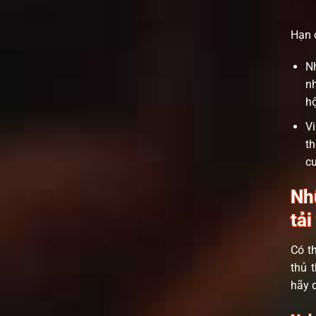
Hạn 
N
nh
hộ
Vi
th
cư
Nh
tải
Có th
thủ t
hãy 