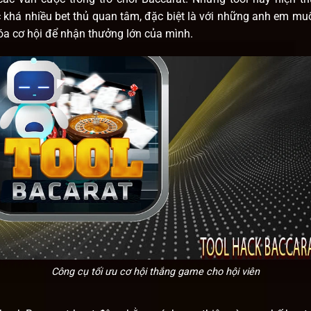
 khá nhiều bet thủ quan tâm, đặc biệt là với những anh em muố
óa cơ hội để nhận thưởng lớn của mình.
Công cụ tối ưu cơ hội thắng game cho hội viên