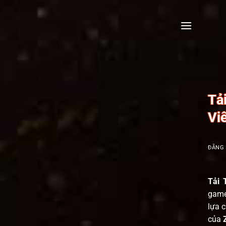
Bỏ
qua
nội
dung
Tả
Vi
ĐĂNG
Tải 
game
lựa 
của