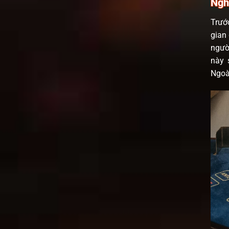
Ngh
Trướ
gian 
ngườ
này 
Ngoài