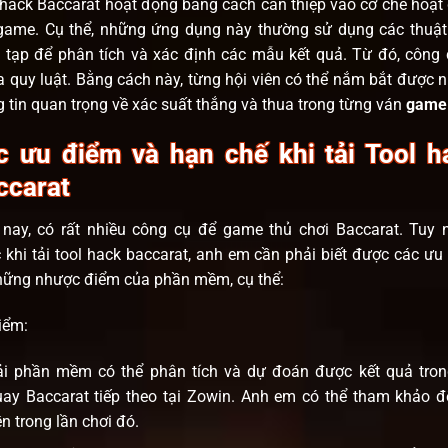
 hack Baccarat hoạt động bằng cách can thiệp vào cơ chế hoạt
game. Cụ thể, những ứng dụng này thường sử dụng các thuật
 tạp để phân tích và xác định các mẫu kết quả. Từ đó, công 
ra quy luật. Bằng cách này, từng hội viên có thể nắm bắt được 
g tin quan trọng về xác suất thắng và thua trong từng ván
game 
c ưu điểm và hạn chế khi tải Tool h
ccarat
 nay, có rất nhiều công cụ để game thủ chơi Baccarat. Tuy n
c khi
tải tool hack baccarat
, anh em cần phải biết được các ưu
hững nhược điểm của phần mềm, cụ thể:
iểm:
ải phần mềm có thể phân tích và dự đoán được kết quả tron
ay Baccarat tiếp theo tại
Zowin
. Anh em có thể tham khảo đ
ền trong lần chơi đó.