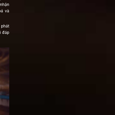
 nhận
oá và
 phát
i đáp