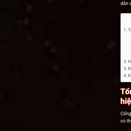
dẫn 
Mụ
T
H
M
K
Tổ
hi
Cổng
có th