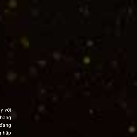
y với
 hàng
 đang
g hấp