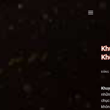
Bỏ
qua
nội
dung
Kh
Kh
ĐĂNG
Khuy
nhữn
chục
khôn