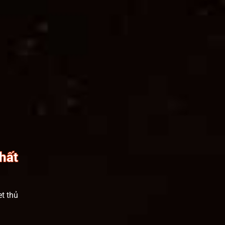
hất
t thủ