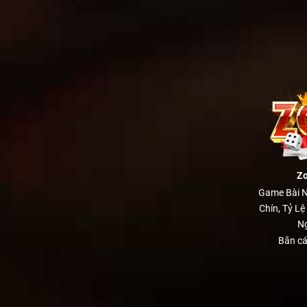
Z
Game Bài 
Chín, Tỷ Lệ
N
Bắn cá