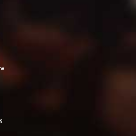
me
ng