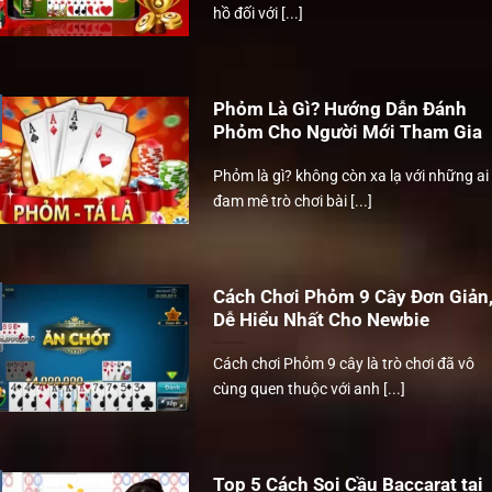
hồ đối với [...]
Phỏm Là Gì? Hướng Dẫn Đánh
Phỏm Cho Người Mới Tham Gia
Phỏm là gì? không còn xa lạ với những ai
đam mê trò chơi bài [...]
Cách Chơi Phỏm 9 Cây Đơn Giản
Dễ Hiểu Nhất Cho Newbie
Cách chơi Phỏm 9 cây là trò chơi đã vô
cùng quen thuộc với anh [...]
Top 5 Cách Soi Cầu Baccarat tại