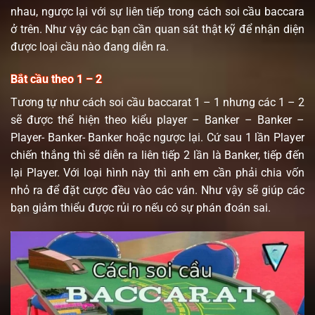
nhau, ngược lại với sự liên tiếp trong cách soi cầu baccara
ở trên. Như vậy các bạn cần quan sát thật kỹ để nhận diện
được loại cầu nào đang diễn ra.
Bắt cầu theo 1 – 2
Tương tự như cách soi cầu baccarat 1 – 1 nhưng các 1 – 2
sẽ được thể hiện theo kiểu player – Banker – Banker –
Player- Banker- Banker hoặc ngược lại. Cứ sau 1 lần Player
chiến thắng thì sẽ diễn ra liên tiếp 2 lần là Banker, tiếp đến
lại Player. Với loại hình này thì anh em cần phải chia vốn
nhỏ ra để đặt cược đều vào các ván. Như vậy sẽ giúp các
bạn giảm thiểu được rủi ro nếu có sự phán đoán sai.