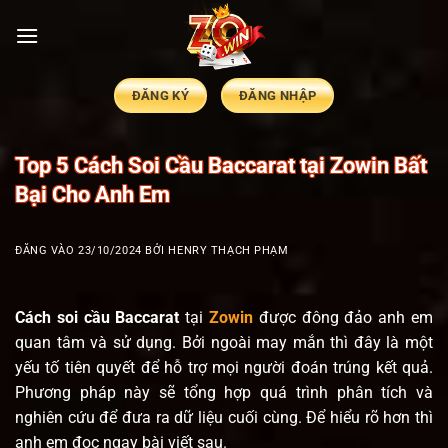
Bỏ
qua
nội
dung
ĐĂNG KÝ
ĐĂNG NHẬP
Top 5 Cách Soi Cầu Baccarat tại Zowin Bất
Bại Cho Anh Em
ĐĂNG VÀO
23/10/2024
BỞI
HENRY THẠCH PHẠM
Cách soi cầu Baccarat
tại
Zowin
được đông đảo anh em
quan tâm và sử dụng. Bởi ngoài may mắn thì đây là một
yếu tố tiên quyết để hỗ trợ mọi người đoán trúng kết quả.
Phương pháp này sẽ tổng hợp quá trình phân tích và
nghiên cứu để đưa ra dữ liệu cuối cùng. Để hiểu rõ hơn thì
anh em đọc ngay bài viết sau.