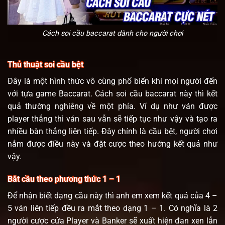
Cách soi cầu baccarat dành cho người chơi
Thủ thuật soi cầu bệt
Đây là một hình thức vô cùng phổ biến khi mọi người đến
với tựa game Baccarat.
Cách soi cầu baccarat
này thì kết
quả thường nghiêng về một phía. Ví dụ như ván được
player thắng thì ván sau vẫn sẽ tiếp tục như vậy và tạo ra
nhiều bàn thắng liên tiếp. Đây chính là cầu bệt, người chơi
nắm được điều này và đặt cược theo hướng kết quả như
vậy.
Bắt cầu theo phương thức 1 – 1
Để nhận biết dạng cầu này thì anh em xem kết quả của 4 –
5 ván liên tiếp đều ra mắt theo dạng 1 – 1. Có nghĩa là 2
người cược cửa Player và Banker sẽ xuất hiện đan xen lẫn