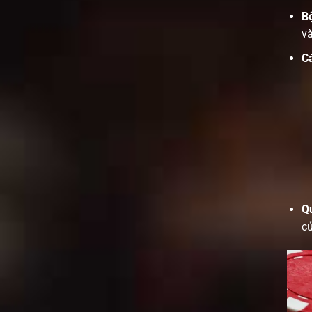
Bộ
và
C
Qu
c