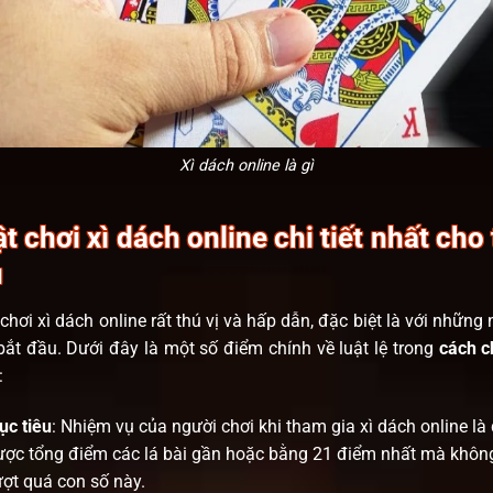
Xì dách online là gì
t chơi xì dách online chi tiết nhất cho
ủ
chơi xì dách
online rất thú vị và hấp dẫn, đặc biệt là với những
bắt đầu. Dưới đây là một số điểm chính về luật lệ trong
cách c
:
ục tiêu
: Nhiệm vụ của người chơi khi tham gia xì dách online là
ược tổng điểm các lá bài gần hoặc bằng 21 điểm nhất mà khôn
ợt quá con số này.