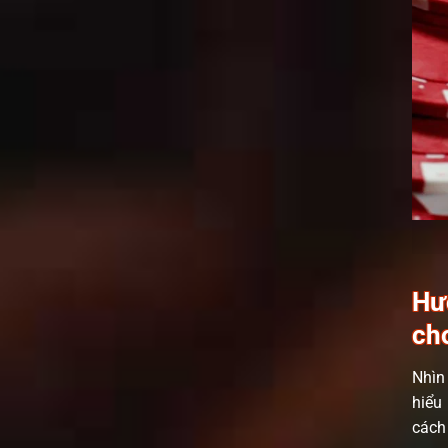
Hư
ch
Nhìn
hiểu
cách 