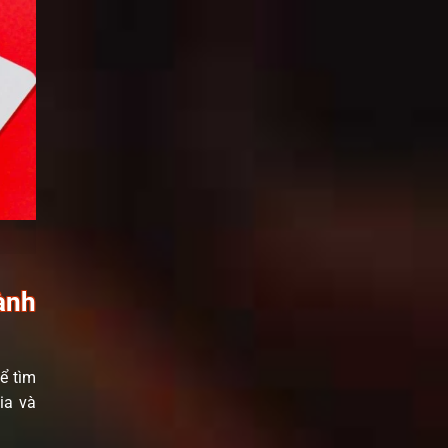
ành
ể tìm
ia và