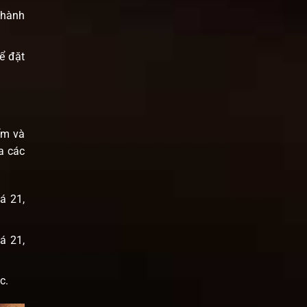
thành
ể đặt
iểm và
a các
á 21,
á 21,
c.