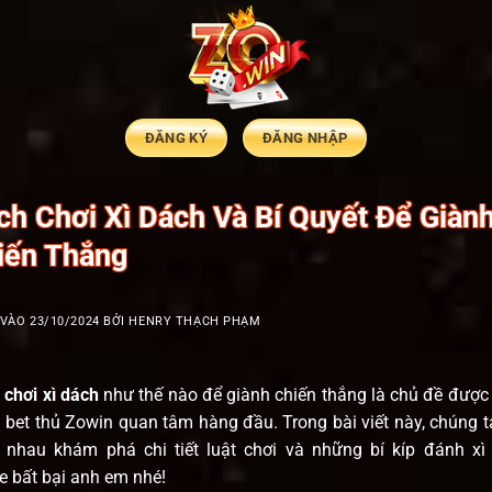
ĐĂNG KÝ
ĐĂNG NHẬP
ch Chơi Xì Dách Và Bí Quyết Để Giàn
iến Thắng
 VÀO
23/10/2024
BỞI
HENRY THẠCH PHẠM
 chơi xì dách
như thế nào để giành chiến thắng là chủ đề được
 bet thủ
Zowin
quan tâm hàng đầu.
Trong bài viết này, chúng 
 nhau khám phá chi tiết luật chơi và những bí kíp đánh xì
e bất bại anh em nhé!