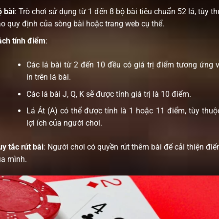
 bài
: Trò chơi sử dụng từ 1 đến 8 bộ bài tiêu chuẩn 52 lá, tùy t
o quy định của sòng bài hoặc trang web cụ thể.
ách tính điểm
:
Các lá bài từ 2 đến 10 đều có giá trị điểm tương ứng v
in trên lá bài.
Các lá bài J, Q, K sẽ được tính giá trị là 10 điểm.
Lá Át (A) có thể được tính là 1 hoặc 11 điểm, tùy thuộ
lợi ích của người chơi.
y tắc rút bài
: Người chơi có quyền rút thêm bài để cải thiện đi
ủa mình.