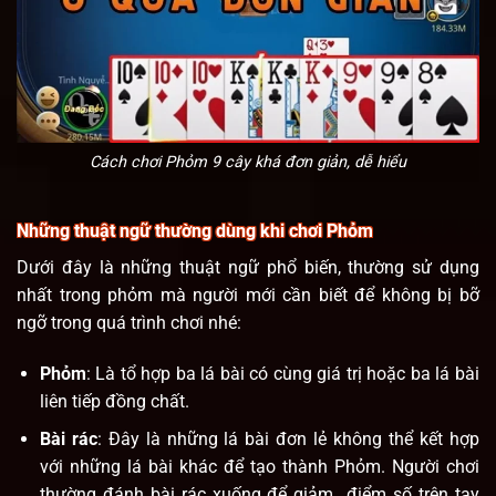
Cách chơi Phỏm 9 cây khá đơn giản, dễ hiểu
Những thuật ngữ thường dùng khi chơi Phỏm
Dưới đây là những thuật ngữ phổ biến, thường sử dụng
nhất trong
phỏm
mà người mới cần biết để không bị bỡ
ngỡ trong quá trình chơi nhé:
Phỏm
: Là tổ hợp ba lá bài có cùng giá trị hoặc ba lá bài
liên tiếp đồng chất.
Bài rác
: Đây là những lá bài đơn lẻ không thể kết hợp
với những lá bài khác để tạo thành Phỏm. Người chơi
thường đánh bài rác xuống để giảm điểm số trên tay