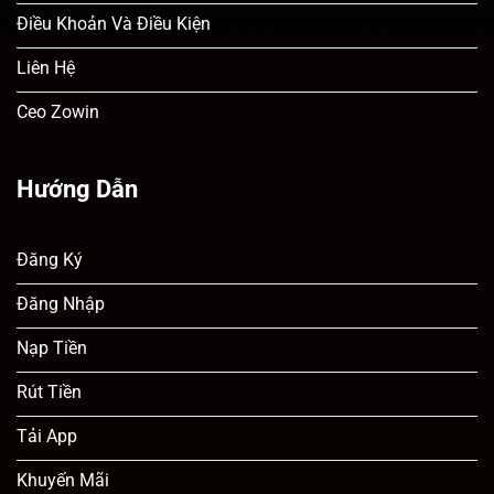
Điều Khoản Và Điều Kiện
Liên Hệ
Ceo Zowin
Hướng Dẫn
Đăng Ký
Đăng Nhập
Nạp Tiền
Rút Tiền
Tải App
Khuyến Mãi