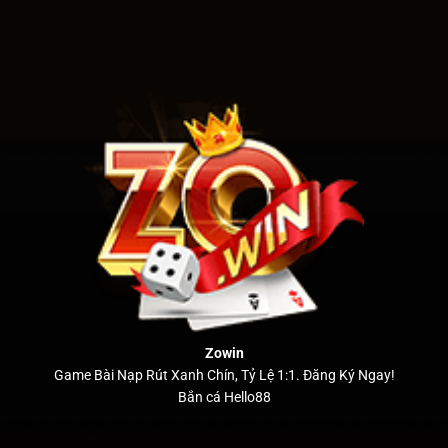
Zowin
Game Bài Nạp Rút Xanh Chín, Tỷ Lệ 1:1. Đăng Ký Ngay!
Bắn cá Hello88