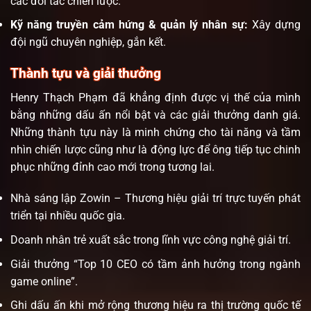
các đối tác chiến lược.
Kỹ năng truyền cảm hứng & quản lý nhân sự:
Xây dựng
đội ngũ chuyên nghiệp, gắn kết.
Thành tựu và giải thưởng
Henry Thạch Phạm đã khẳng định được vị thế của mình
bằng những dấu ấn nổi bật và các giải thưởng danh giá.
Những thành tựu này là minh chứng cho tài năng và tầm
nhìn chiến lược cũng như là động lực để ông tiếp tục chinh
phục những đỉnh cao mới trong tương lai.
Nhà sáng lập Zowin – Thương hiệu giải trí trực tuyến phát
triển tại nhiều quốc gia.
Doanh nhân trẻ xuất sắc trong lĩnh vực công nghệ giải trí.
Giải thưởng “Top 10 CEO có tầm ảnh hưởng trong ngành
game online”.
Ghi dấu ấn khi mở rộng thương hiệu ra thị trường quốc tế