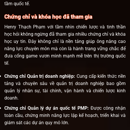
tầm quốc tế.
Chứng chỉ và khóa học đã tham gia
Henry Thạch Phạm với tầm nhìn chiến lược và tinh thần
học hỏi không ngừng đã tham gia nhiều chứng chỉ và khóa
học uy tín. Đây không chỉ là nền tảng giúp ông nâng cao
năng lực chuyên môn mà còn là hành trang vững chắc để
đưa cổng game vươn mình mạnh mẽ trên thị trường quốc
tế.
Chứng chỉ Quản trị doanh nghiệp:
Cung cấp kiến thức nền
tảng và chuyên sâu về quản trị doanh nghiệp bao gồm
quản lý nhân sự, tài chính, vận hành và chiến lược kinh
doanh.
Chứng chỉ Quản lý dự án quốc tế PMP:
Được công nhận
toàn cầu, chứng minh năng lực lập kế hoạch, triển khai và
giám sát các dự án quy mô lớn.