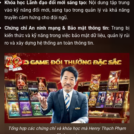
Khóa học Lãnh đạo đổi mới sáng tạo:
Nội dung tập trung
vào kỹ năng đổi mới, sáng tạo trong quản lý và khả năng
truyền cảm hứng cho đội ngũ.
Chứng chỉ An ninh mạng & Bảo mật thông tin:
Trang bị
kiến thức và kỹ năng trong việc bảo mật dữ liệu, quản lý rủi
ro và xây dựng hệ thống an toàn thông tin.
Tổng hợp các chứng chỉ và khóa học mà Henry Thạch Phạm