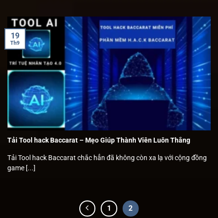
19
Th9
Tải Tool hack Baccarat – Mẹo Giúp Thành Viên Luôn Thắng
Tải Tool hack Baccarat chắc hẳn đã không còn xa lạ với cộng đồng
game [...]
1
2