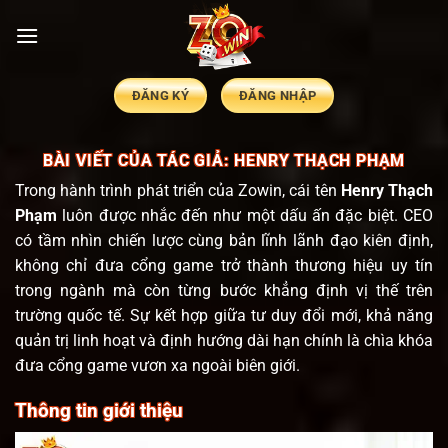
Bỏ
qua
nội
dung
ĐĂNG KÝ
ĐĂNG NHẬP
BÀI VIẾT CỦA TÁC GIẢ:
HENRY THẠCH PHẠM
Trong hành trình phát triển của Zowin, cái tên
Henry Thạch
Phạm
luôn được nhắc đến như một dấu ấn đặc biệt. CEO
có tầm nhìn chiến lược cùng bản lĩnh lãnh đạo kiên định,
không chỉ đưa cổng game trở thành thương hiệu uy tín
trong ngành mà còn từng bước khẳng định vị thế trên
trường quốc tế. Sự kết hợp giữa tư duy đổi mới, khả năng
quản trị linh hoạt và định hướng dài hạn chính là chìa khóa
đưa cổng game vươn xa ngoài biên giới.
Thông tin giới thiệu