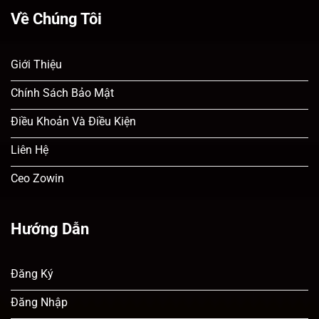
Về Chúng Tôi
Giới Thiệu
Chính Sách Bảo Mật
Điều Khoản Và Điều Kiện
Liên Hệ
Ceo Zowin
Hướng Dẫn
Đăng Ký
Đăng Nhập