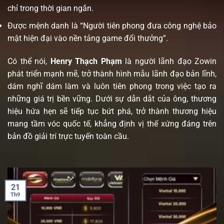
chỉ trong thời gian ngắn.
Được mệnh danh là “Người tiên phong đưa công nghệ bảo
mật hiện đại vào nền tảng game đổi thưởng”.
Có thể nói,
Henry Thạch Phạm
là người lãnh đạo Zowin
phát triển mạnh mẽ, trở thành hình mẫu lãnh đạo bản lĩnh,
dám nghĩ dám làm và luôn tiên phong trong việc tạo ra
những giá trị bền vững. Dưới sự dẫn dắt của ông, thương
hiệu hứa hẹn sẽ tiếp tục bứt phá, trở thành thương hiệu
mang tầm vóc quốc tế, khẳng định vị thế xứng đáng trên
bản đồ giải trí trực tuyến toàn cầu.
21
Th9