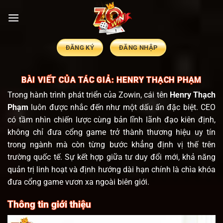
Bỏ
qua
nội
dung
ĐĂNG KÝ
ĐĂNG NHẬP
BÀI VIẾT CỦA TÁC GIẢ:
HENRY THẠCH PHẠM
Trong hành trình phát triển của Zowin, cái tên
Henry Thạch
Phạm
luôn được nhắc đến như một dấu ấn đặc biệt. CEO
có tầm nhìn chiến lược cùng bản lĩnh lãnh đạo kiên định,
không chỉ đưa cổng game trở thành thương hiệu uy tín
trong ngành mà còn từng bước khẳng định vị thế trên
trường quốc tế. Sự kết hợp giữa tư duy đổi mới, khả năng
quản trị linh hoạt và định hướng dài hạn chính là chìa khóa
đưa cổng game vươn xa ngoài biên giới.
Thông tin giới thiệu