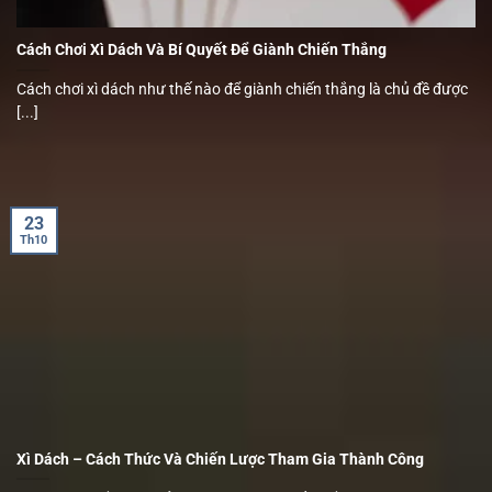
Cách Chơi Xì Dách Và Bí Quyết Để Giành Chiến Thắng
Cách chơi xì dách như thế nào để giành chiến thắng là chủ đề được
[...]
23
Th10
Xì Dách – Cách Thức Và Chiến Lược Tham Gia Thành Công