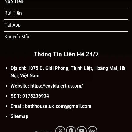
Nạp Tiền
Rút Tiền
Tải App
Khuyến Mãi
Thông Tin Liên Hệ 24/7
Địa chỉ: 1075 Đ. Giải Phóng, Thịnh Liệt, Hoàng Mai, Hà
Nội, Việt Nam
Website:
https://covidalert.us.org/
SĐT:
0178236904
Email:
bathhouse.uk.com@gmail.com
Sitemap