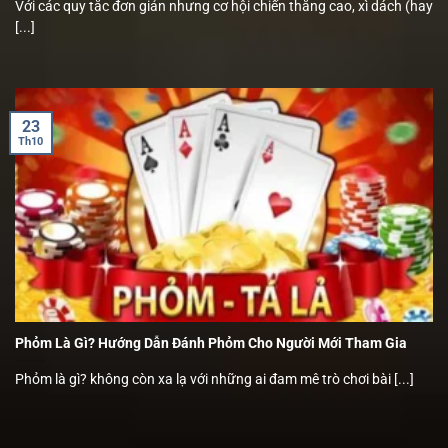
Với các quy tắc đơn giản nhưng cơ hội chiến thắng cao, xì dách (hay
[...]
23
Th10
Phỏm Là Gì? Hướng Dẫn Đánh Phỏm Cho Người Mới Tham Gia
Phỏm là gì? không còn xa lạ với những ai đam mê trò chơi bài [...]