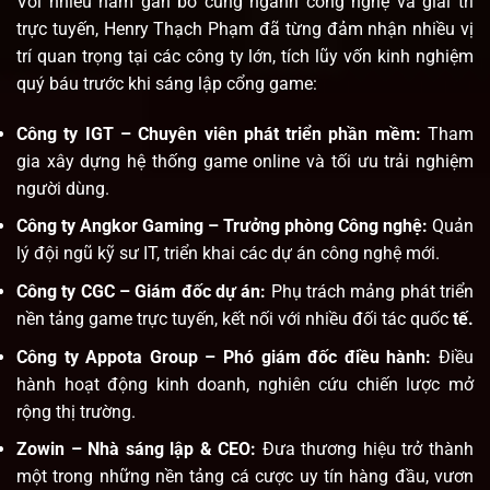
Với nhiều năm gắn bó cùng ngành công nghệ và giải trí
trực tuyến, Henry Thạch Phạm đã từng đảm nhận nhiều vị
trí quan trọng tại các công ty lớn, tích lũy vốn kinh nghiệm
quý báu trước khi sáng lập cổng game:
Công ty IGT – Chuyên viên phát triển phần mềm:
Tham
gia xây dựng hệ thống game online và tối ưu trải nghiệm
người dùng.
Công ty Angkor Gaming – Trưởng phòng Công nghệ:
Quản
lý đội ngũ kỹ sư IT, triển khai các dự án công nghệ mới.
Công ty CGC – Giám đốc dự án:
Phụ trách mảng phát triển
nền tảng game trực tuyến, kết nối với nhiều đối tác quốc
tế.
Công ty Appota Group – Phó giám đốc điều hành:
Điều
hành hoạt động kinh doanh, nghiên cứu chiến lược mở
rộng thị trường.
Zowin – Nhà sáng lập & CEO:
Đưa thương hiệu trở thành
một trong những nền tảng cá cược uy tín hàng đầu, vươn