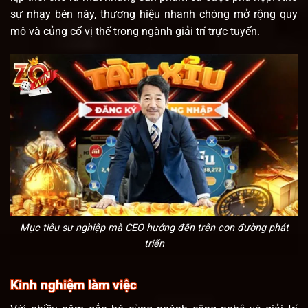
sự nhạy bén này, thương hiệu nhanh chóng mở rộng quy
mô và củng cố vị thế trong ngành giải trí trực tuyến.
Mục tiêu sự nghiệp mà CEO hướng đến trên con đường phát
triển
Kinh nghiệm làm việc