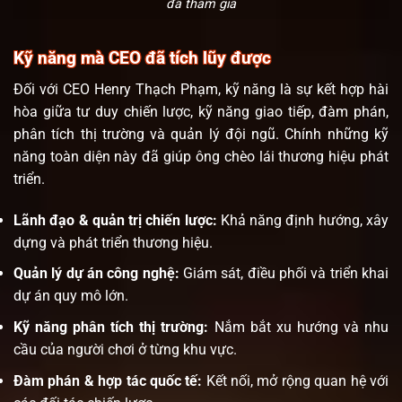
đã tham gia
Kỹ năng mà CEO đã tích lũy được
Đối với CEO Henry Thạch Phạm, kỹ năng là sự kết hợp hài
hòa giữa tư duy chiến lược, kỹ năng giao tiếp, đàm phán,
phân tích thị trường và quản lý đội ngũ. Chính những kỹ
năng toàn diện này đã giúp ông chèo lái thương hiệu phát
triển.
Lãnh đạo & quản trị chiến lược:
Khả năng định hướng, xây
dựng và phát triển thương hiệu.
Quản lý dự án công nghệ:
Giám sát, điều phối và triển khai
dự án quy mô lớn.
Kỹ năng phân tích thị trường:
Nắm bắt xu hướng và nhu
cầu của người chơi ở từng khu vực.
Đàm phán & hợp tác quốc tế:
Kết nối, mở rộng quan hệ với