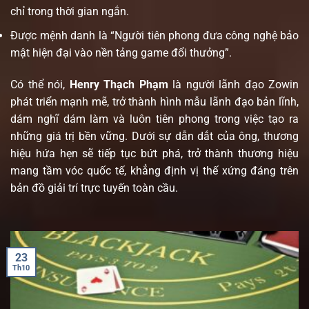
chỉ trong thời gian ngắn.
Được mệnh danh là “Người tiên phong đưa công nghệ bảo
mật hiện đại vào nền tảng game đổi thưởng”.
Có thể nói,
Henry Thạch Phạm
là người lãnh đạo Zowin
phát triển mạnh mẽ, trở thành hình mẫu lãnh đạo bản lĩnh,
dám nghĩ dám làm và luôn tiên phong trong việc tạo ra
những giá trị bền vững. Dưới sự dẫn dắt của ông, thương
hiệu hứa hẹn sẽ tiếp tục bứt phá, trở thành thương hiệu
mang tầm vóc quốc tế, khẳng định vị thế xứng đáng trên
bản đồ giải trí trực tuyến toàn cầu.
23
Th10